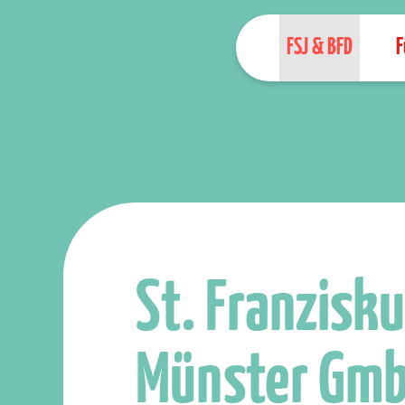
FSJ & BFD
F
St. Franzisku
Münster Gm