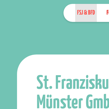
FSJ & BFD
F
St. Franzisku
Münster Gm