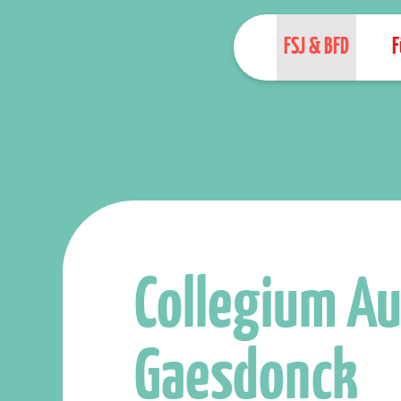
FSJ & BFD
F
Collegium A
Gaesdonck