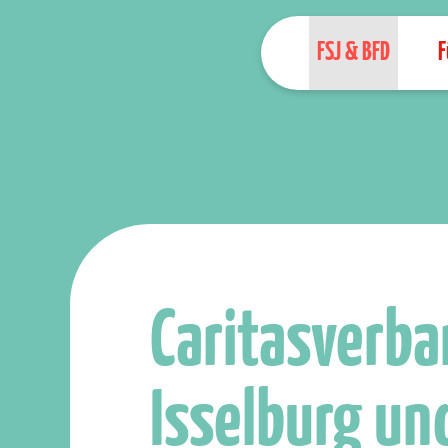
FSJ & BFD
F
Caritasverba
Isselburg un