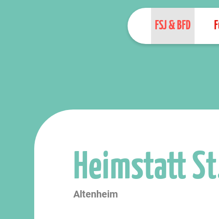
FSJ & BFD
F
Heimstatt St.
Altenheim