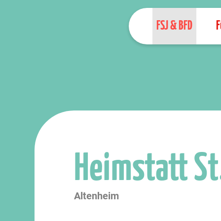
FSJ & BFD
F
Heimstatt St.
Altenheim