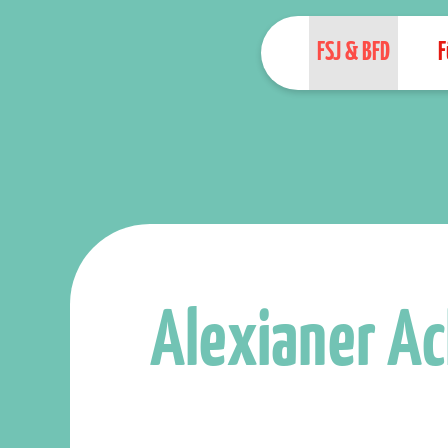
FSJ & BFD
F
Alexianer A