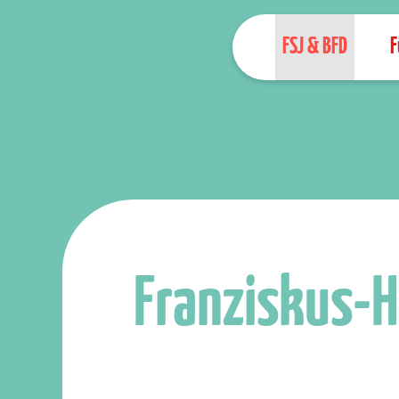
FSJ & BFD
F
Franziskus-