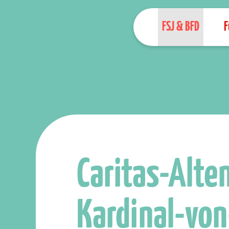
FSJ & BFD
F
Caritas-Alt
Kardinal-von