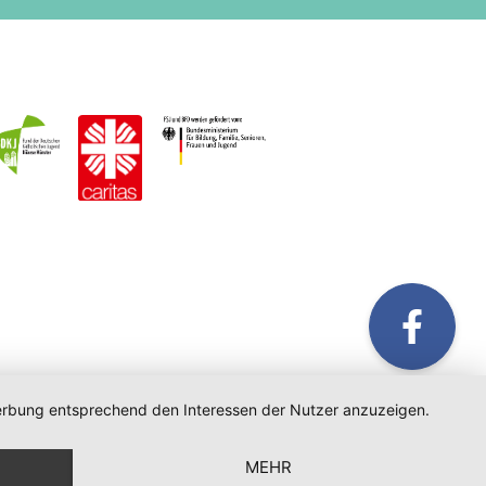
fac
 Werbung entsprechend den Interessen der Nutzer anzuzeigen.
Ins
MEHR