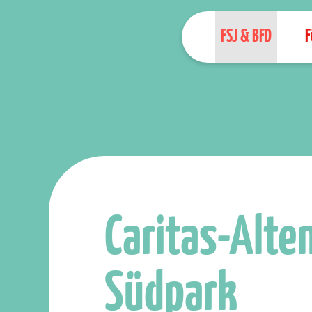
FSJ & BFD
F
Caritas-Alt
Südpark