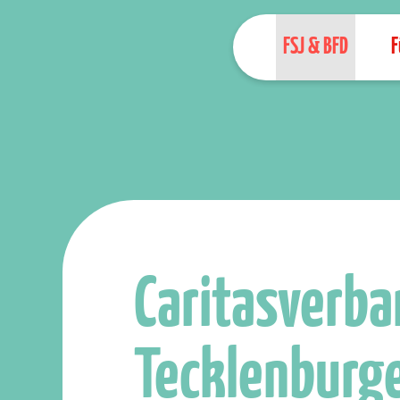
FSJ & BFD
F
Caritasverb
Tecklenburge