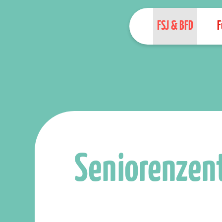
FSJ & BFD
F
Seniorenzen