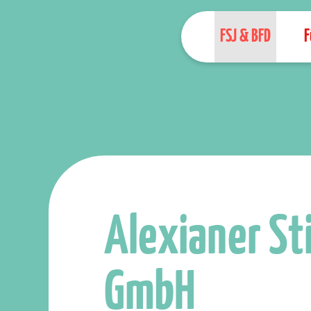
FSJ & BFD
F
Alexianer Sti
GmbH