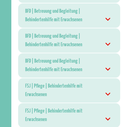
BFD | Betreuung und Begleitung |
Behindertenhilfe mit Erwachsenen
BFD | Betreuung und Begleitung |
Behindertenhilfe mit Erwachsenen
BFD | Betreuung und Begleitung |
Behindertenhilfe mit Erwachsenen
FSJ | Pflege | Behindertenhilfe mit
Erwachsenen
FSJ | Pflege | Behindertenhilfe mit
Erwachsenen