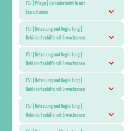
FSJ | Pflege | Behindertenhilfe mit
Erwachsenen
FSJ | Betreuung und Begleitung |
Behindertenhilfe mit Erwachsenen
FSJ | Betreuung und Begleitung |
Behindertenhilfe mit Erwachsenen
FSJ | Betreuung und Begleitung |
Behindertenhilfe mit Erwachsenen
FSJ | Betreuung und Begleitung |
Behindertenhilfe mit Erwachsenen