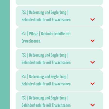
FSJ | Betreuung und Begleitung |
Behindertenhilfe mit Erwachsenen
FSJ | Pflege | Behindertenhilfe mit
Erwachsenen
FSJ | Betreuung und Begleitung |
Behindertenhilfe mit Erwachsenen
FSJ | Betreuung und Begleitung |
Behindertenhilfe mit Erwachsenen
FSJ | Betreuung und Begleitung |
Behindertenhilfe mit Erwachsenen