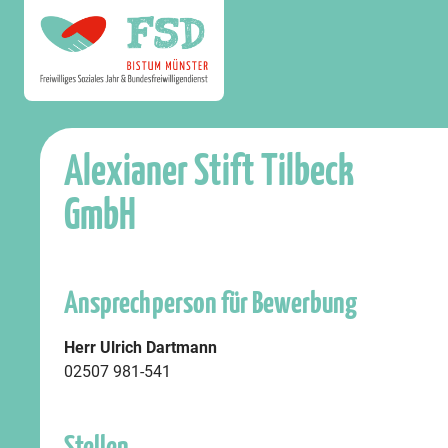
Alexianer Stift Tilbeck
GmbH
Ansprechperson für Bewerbung
Herr Ulrich Dartmann
02507 981-541