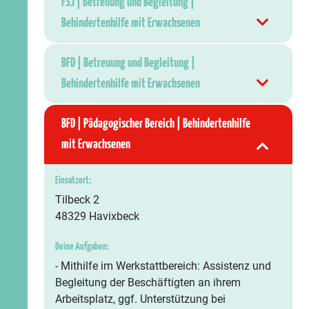
FSJ | Betreuung und Begleitung |
Behindertenhilfe mit Erwachsenen
BFD | Betreuung und Begleitung |
Behindertenhilfe mit Erwachsenen
BFD | Pädagogischer Bereich | Behindertenhilfe
mit Erwachsenen
Einsatzort:
Tilbeck 2
48329 Havixbeck
Deine Aufgaben:
- Mithilfe im Werkstattbereich: Assistenz und
Begleitung der Beschäftigten an ihrem
Arbeitsplatz, ggf. Unterstützung bei