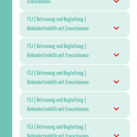
Erwachsenen
FSJ | Betreuung und Begleitung |
Behindertenhilfe mit Erwachsenen
FSJ | Betreuung und Begleitung |
Behindertenhilfe mit Erwachsenen
FSJ | Betreuung und Begleitung |
Behindertenhilfe mit Erwachsenen
FSJ | Betreuung und Begleitung |
Behindertenhilfe mit Erwachsenen
FSJ | Betreuung und Begleitung |
Behindertenhilfe mit Erwachsenen