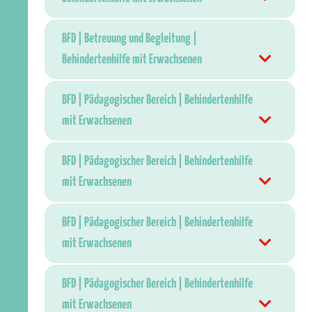
BFD | Betreuung und Begleitung |
Behindertenhilfe mit Erwachsenen
BFD | Pädagogischer Bereich | Behindertenhilfe
mit Erwachsenen
BFD | Pädagogischer Bereich | Behindertenhilfe
mit Erwachsenen
BFD | Pädagogischer Bereich | Behindertenhilfe
mit Erwachsenen
BFD | Pädagogischer Bereich | Behindertenhilfe
mit Erwachsenen