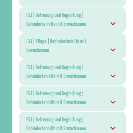
FSJ | Betreuung und Begleitung |
Behindertenhilfe mit Erwachsenen
FSJ | Pflege | Behindertenhilfe mit
Erwachsenen
FSJ | Betreuung und Begleitung |
Behindertenhilfe mit Erwachsenen
FSJ | Betreuung und Begleitung |
Behindertenhilfe mit Erwachsenen
FSJ | Betreuung und Begleitung |
Behindertenhilfe mit Erwachsenen