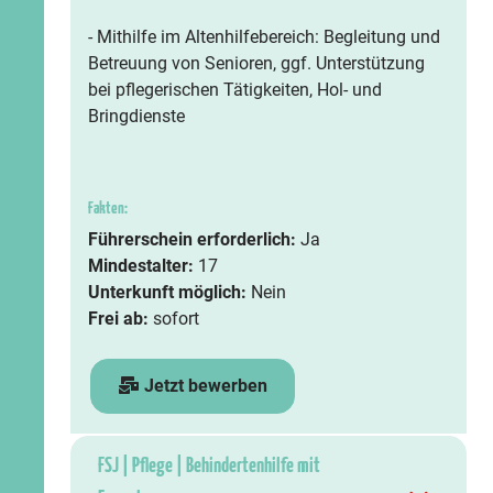
- Mithilfe im Altenhilfebereich: Begleitung und
Betreuung von Senioren, ggf. Unterstützung
bei pflegerischen Tätigkeiten, Hol- und
Bringdienste
Fakten:
Führerschein erforderlich:
Ja
Mindestalter:
17
Unterkunft möglich:
Nein
Frei ab:
sofort
Jetzt bewerben
FSJ | Pflege | Behindertenhilfe mit