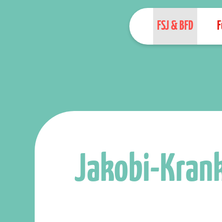
FSJ & BFD
F
Jakobi-Kran