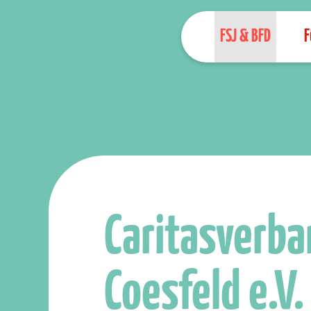
FSJ & BFD
F
Caritasverba
Coesfeld e.V.