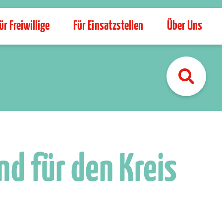
ür Freiwillige
Für Einsatzstellen
Über Uns
Su
nd für den Kreis